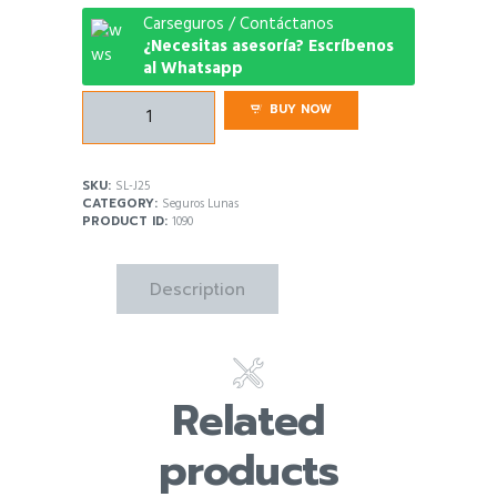
Carseguros / Contáctanos
¿Necesitas asesoría? Escríbenos
al Whatsapp
Seguro
BUY NOW
Lunas
Jeep
Renegade
SKU:
SL-J25
quantity
CATEGORY:
Seguros Lunas
PRODUCT ID:
1090
Description
Related
products