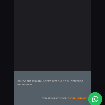
Seguros Pesados
Bombillería
Exploradoras
Plumillas
Portabicicletas
Tapetes
Tiros de Arrastre
GRUPO EMPRESARIAL LOPEZ ACERO © 2026. DERECHOS
RESERVADOS.
DESARROLLADO POR
GLOBAL ALIADOS