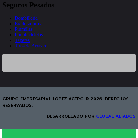
Seguros Pesados
Bombillería
Exploradoras
Plumillas
Portabicicletas
Tapetes
Tiros de Arrastre
GRUPO EMPRESARIAL LOPEZ ACERO © 2026. DERECHOS
RESERVADOS.
DESARROLLADO POR
GLOBAL ALIADOS