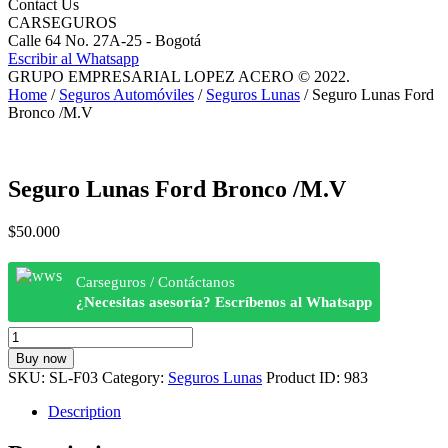
Contact Us
CARSEGUROS
Calle 64 No. 27A-25 - Bogotá
Escribir al Whatsapp
GRUPO EMPRESARIAL LOPEZ ACERO © 2022.
Home
/
Seguros Automóviles
/
Seguros Lunas
/ Seguro Lunas Ford
Bronco /M.V
Seguro Lunas Ford Bronco /M.V
$
50.000
Carseguros / Contáctanos
¿Necesitas asesoría? Escríbenos al Whatsapp
Seguro
Lunas
Buy now
Ford
SKU:
SL-F03
Category:
Seguros Lunas
Product ID:
983
Bronco
/M.V
Description
quantity