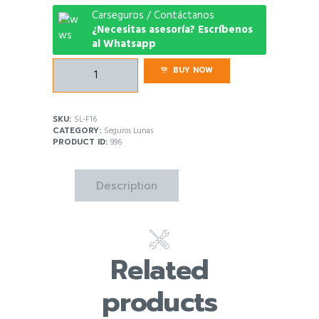
Carseguros / Contáctanos
¿Necesitas asesoría? Escríbenos
al Whatsapp
Seguro
BUY NOW
Lunas
Ford
Festiva
SKU:
SL-F16
quantity
CATEGORY:
Seguros Lunas
PRODUCT ID:
996
Description
Related
products