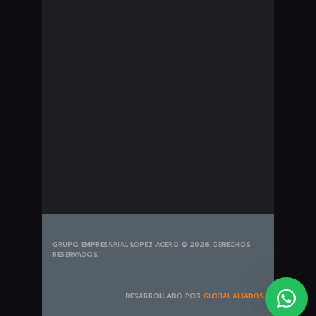
Seguros Pesados
Bombillería
Exploradoras
Plumillas
Portabicicletas
Tapetes
Tiros de Arrastre
GRUPO EMPRESARIAL LOPEZ ACERO © 2026. DERECHOS
RESERVADOS.
DESARROLLADO POR
GLOBAL ALIADOS