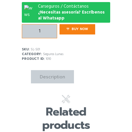
Carseguros / Contáctanos
¿Necesitas asesoría? Escríbenos
al Whatsapp
Seguro
BUY NOW
Lunas
Suzuki
Alto
SKU:
SL-S01
M.V
CATEGORY:
Seguros Lunas
quantity
PRODUCT ID:
1010
Description
Related
products