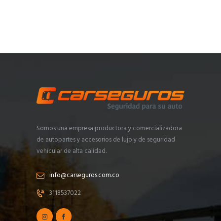
Somos una empresa productora y comercializadora
de autopartes y accesorios de lujo y de seguridad
vehicular de alta calidad.
info@carseguros.com.co
3118537022