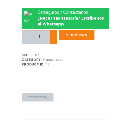
Carseguros / Contáctanos
¿Necesitas asesoría? Escríbenos
al Whatsapp
Seguro
BUY NOW
Lunas
Hyundai
Santa
SKU:
SL-H29
Fe
CATEGORY:
Seguros Lunas
Dominicana
PRODUCT ID:
1121
quantity
DESCRIPTION