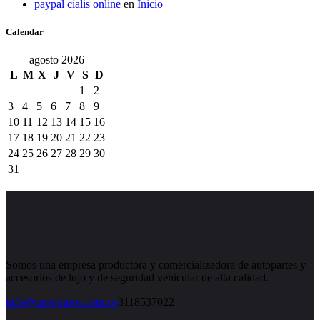
paypal cialis online
en
Inicio
Calendar
agosto 2026
L
M
X
J
V
S
D
1
2
3
4
5
6
7
8
9
10
11
12
13
14
15
16
17
18
19
20
21
22
23
24
25
26
27
28
29
30
31
Somos una empresa productora y comercializadora de autopartes y
accesorios de lujo y de seguridad vehicular de alta calidad.
info@carseguros.com.co
3118537022