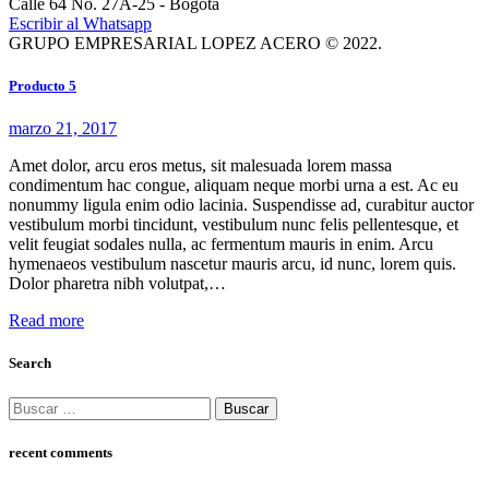
Calle 64 No. 27A-25 - Bogotá
Escribir al Whatsapp
GRUPO EMPRESARIAL LOPEZ ACERO © 2022.
Producto 5
marzo 21, 2017
Amet dolor, arcu eros metus, sit malesuada lorem massa
condimentum hac congue, aliquam neque morbi urna a est. Ac eu
nonummy ligula enim odio lacinia. Suspendisse ad, curabitur auctor
vestibulum morbi tincidunt, vestibulum nunc felis pellentesque, et
velit feugiat sodales nulla, ac fermentum mauris in enim. Arcu
hymenaeos vestibulum nascetur mauris arcu, id nunc, lorem quis.
Dolor pharetra nibh volutpat,…
Read more
Search
Buscar:
recent comments