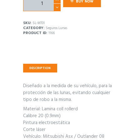
BUY NOW
Lunas
Mitsubishi
Asx
SKU:
SL-MT01
/
CATEGORY:
Seguros Lunas
Outlander
PRODUCT ID:
1166
08
quantity
DESCRIPTION
Diseñado a la medida de su vehículo, para la
protección de las lunas, evitando cualquier
tipo de robo a la misma.
Material: Lamina coll rollerd
Calibre 20 (0.9mm)
Pintura electroestática
Corte láser
Vehículo: Mitsubishi Asx / Outlander 08