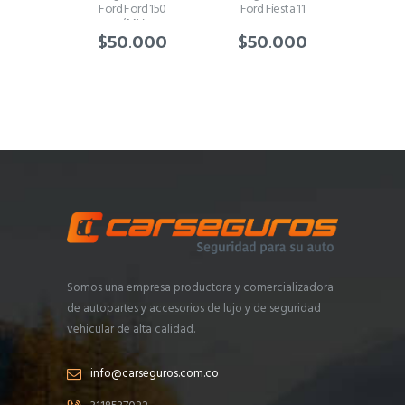
Ford Ford 150
Ford Fiesta 11
/M.V
$
50.000
$
50.000
Somos una empresa productora y comercializadora
de autopartes y accesorios de lujo y de seguridad
vehicular de alta calidad.
info@carseguros.com.co