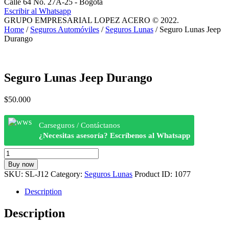
Calle 64 No. 27A-25 - Bogotá
Escribir al Whatsapp
GRUPO EMPRESARIAL LOPEZ ACERO © 2022.
Home
/
Seguros Automóviles
/
Seguros Lunas
/ Seguro Lunas Jeep
Durango
Seguro Lunas Jeep Durango
$
50.000
Carseguros / Contáctanos
¿Necesitas asesoría? Escríbenos al Whatsapp
Seguro
Lunas
Buy now
Jeep
SKU:
SL-J12
Category:
Seguros Lunas
Product ID:
1077
Durango
quantity
Description
Description