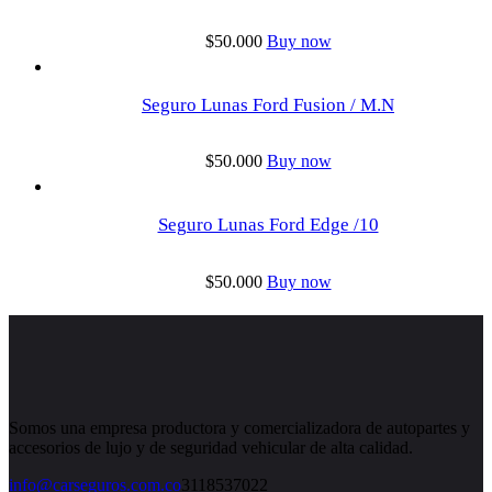
$
50.000
Buy now
Seguro Lunas Ford Fusion / M.N
$
50.000
Buy now
Seguro Lunas Ford Edge /10
$
50.000
Buy now
Somos una empresa productora y comercializadora de autopartes y
accesorios de lujo y de seguridad vehicular de alta calidad.
info@carseguros.com.co
3118537022