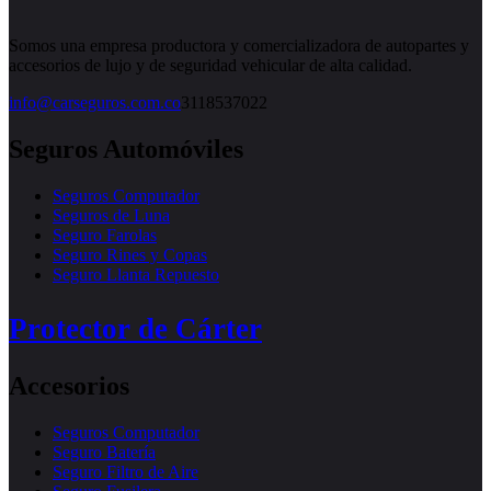
Somos una empresa productora y comercializadora de autopartes y
accesorios de lujo y de seguridad vehicular de alta calidad.
info@carseguros.com.co
3118537022
Seguros Automóviles
Seguros Computador
Seguros de Luna
Seguro Farolas
Seguro Rines y Copas
Seguro Llanta Repuesto
Protector de Cárter
Accesorios
Seguros Computador
Seguro Batería
Seguro Filtro de Aire