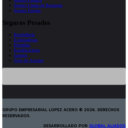
Seguro Fusilera
Seguro Llanta de Repuesto
Seguro Farolas
Seguros Pesados
Bombillería
Exploradoras
Plumillas
Portabicicletas
Tapetes
Tiros de Arrastre
GRUPO EMPRESARIAL LOPEZ ACERO © 2026. DERECHOS
RESERVADOS.
DESARROLLADO POR
GLOBAL ALIADOS