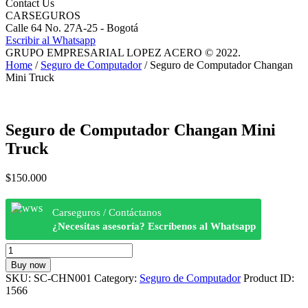
Contact Us
CARSEGUROS
Calle 64 No. 27A-25 - Bogotá
Escribir al Whatsapp
GRUPO EMPRESARIAL LOPEZ ACERO © 2022.
Home
/
Seguro de Computador
/ Seguro de Computador Changan
Mini Truck
Seguro de Computador Changan Mini
Truck
$
150.000
Carseguros / Contáctanos
¿Necesitas asesoría? Escríbenos al Whatsapp
Seguro
de
Buy now
Computador
SKU:
SC-CHN001
Category:
Seguro de Computador
Product ID:
Changan
1566
Mini