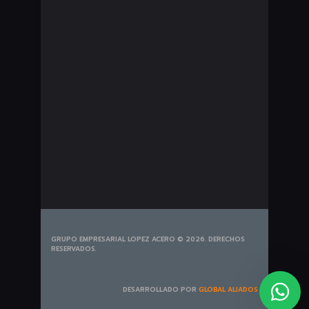
Seguros Pesados
Bombillería
Exploradoras
Plumillas
Portabicicletas
Tapetes
Tiros de Arrastre
GRUPO EMPRESARIAL LOPEZ ACERO © 2026. DERECHOS
RESERVADOS.
DESARROLLADO POR
GLOBAL ALIADOS