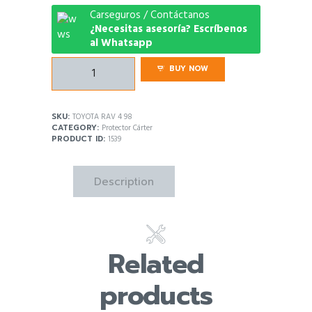
Carseguros / Contáctanos
¿Necesitas asesoría? Escríbenos
al Whatsapp
Protector
BUY NOW
Carter
Toyota
Rav
SKU:
TOYOTA RAV 4 98
4
CATEGORY:
Protector Cárter
1998
PRODUCT ID:
1539
quantity
Description
Related
products