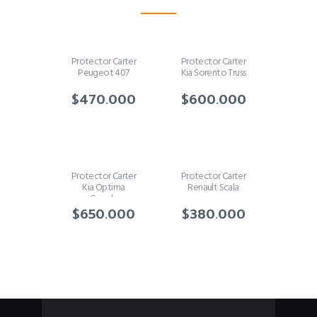
Protector Carter
Protector Carter
Peugeot 407
Kia Sorento Truss
$
470.000
$
600.000
Protector Carter
Protector Carter
Kia Optima
Renault Scala
Grande
$
650.000
$
380.000