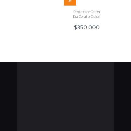
Protector Carter
Kia Cerato Ciclon
$
350.000
Somos una empresa productora y comercializadora
de autopartes y accesorios de lujo y de seguridad
vehicular de alta calidad.