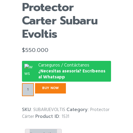
Protector
Carter Subaru
Evoltis
$
550.000
Carseguros / Contáctanos
¿Necesitas asesoría? Escríbenos
al Whatsapp
Protector
BUY NOW
Carter
Subaru
Evoltis
SKU:
SUBARUEVOLTIS
Category:
Protector
quantity
Cárter
Product ID:
1531