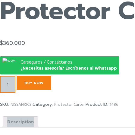
Protector C
$
360.000
Carseguros / Contáctanos
¿Necesitas asesoría? Escríbenos al Whatsapp
Protector
BUY NOW
Carter
Nissan
Kicks
quantity
SKU:
NISSANKICS
Category:
Protector Cárter
Product ID:
1486
Description