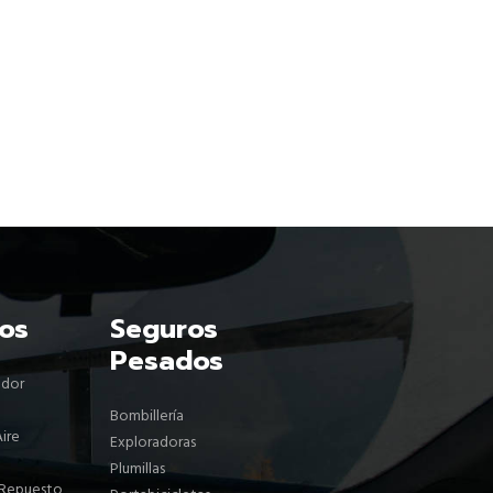
os
Seguros
Pesados
ador
Bombillería
Aire
Exploradoras
Plumillas
 Repuesto