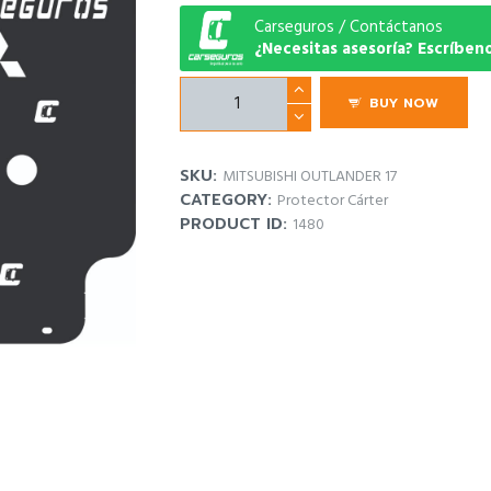
Carseguros / Contáctanos
¿Necesitas asesoría? Escríben
Protector
BUY NOW
Carter
Mitsubishi
Outlander
SKU:
MITSUBISHI OUTLANDER 17
2015
CATEGORY:
Protector Cárter
quantity
PRODUCT ID:
1480