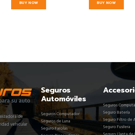
BUY NOW
BUY NOW
Seguros
Accesori
Automóviles
Seguros Comput
Seguro Batería
Seguros Computador
lizadora de
Seguro Filtro de 
Seguros de Luna
idad vehicular
Seguro Fusilera
Seguro Farolas
Seguro Llanta de