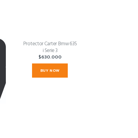
Protector Carter Bmw 635
i Serie 3
$
630.000
BUY NOW