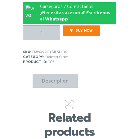
Carseguros / Contáctanos
¿Necesitas asesoría? Escríbenos
al Whatsapp
Protector
BUY NOW
Carter
Bmw
X5
SKU:
BMWX5 2013 DIESEL 3.0
2013
CATEGORY:
Protector Cárter
Diesel
PRODUCT ID:
1335
3.0
quantity
Description
Related
products