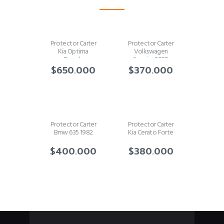
Protector Carter
Protector Carter
Kia Optima
Volkswagen
Grande
Saveiro 2020
$
650.000
$
370.000
Protector Carter
Protector Carter
Bmw 635 1982
Kia Cerato Forte
$
400.000
$
380.000