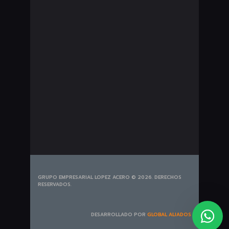
Seguros Pesados
Bombillería
Exploradoras
Plumillas
Portabicicletas
Tapetes
Tiros de Arrastre
GRUPO EMPRESARIAL LOPEZ ACERO © 2026. DERECHOS
RESERVADOS.
DESARROLLADO POR
GLOBAL ALIADOS