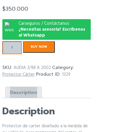
$
350.000
Carseguros / Contáctanos
¿Necesitas asesoría? Escríbenos
al Whatsapp
Protector
BUY NOW
Carter
Audi
A
SKU:
AUDIA 3/98 A 2002
Category:
3/98
Protector Cárter
Product ID:
1329
A
2002
quantity
Description
Description
Protector de carter diseñado a la medida de